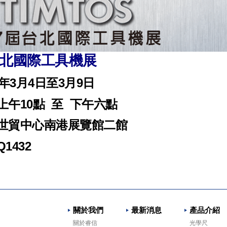
台北國際工具機展
19年3月4日至3月9日
 上午10點 至 下午六點
北世貿中心南港展覽館二館
1432
關於我們
最新消息
產品介紹
關於睿信
光學尺